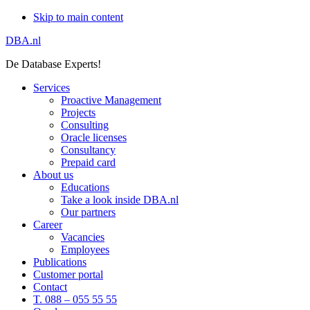
Skip to main content
DBA.nl
De Database Experts!
Services
Proactive Management
Projects
Consulting
Oracle licenses
Consultancy
Prepaid card
About us
Educations
Take a look inside DBA.nl
Our partners
Career
Vacancies
Employees
Publications
Customer portal
Contact
T. 088 – 055 55 55