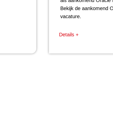
als aankomend Oracle
Bekijk de aankomend O
vacature.
Details +