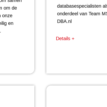
 om samen
databasespecialisten al
am om de
onderdeel van Team 
n onze
DBA.nl
ilig en
.
Details +