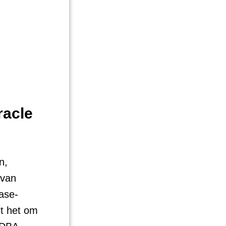
acle
n,
 van
ase-
t het om