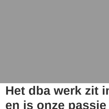
Het dba werk zit 
en is onze passie