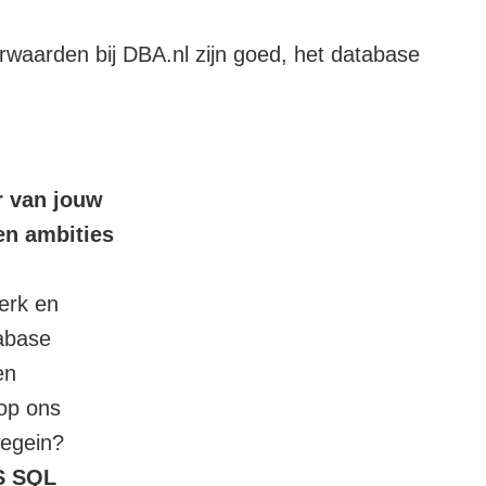
rwaarden bij DBA.nl zijn goed, het database
ur van jouw
en ambities
erk en
tabase
en
op ons
wegein?
S SQL