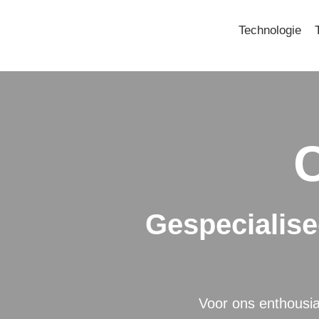
Door
naar
Technologie
de
hoofd
inhoud
C
Gespecialis
Voor ons enthousia