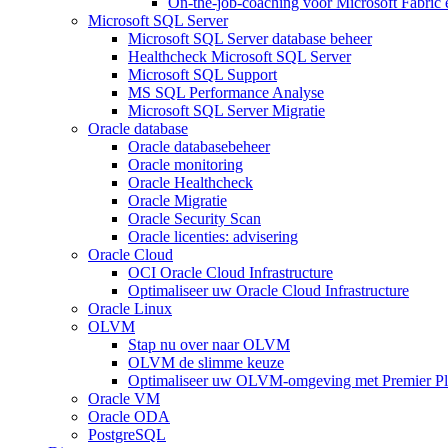
On-the-job-coaching voor Microsoft Fabric
Microsoft SQL Server
Microsoft SQL Server database beheer
Healthcheck Microsoft SQL Server
Microsoft SQL Support
MS SQL Performance Analyse
Microsoft SQL Server Migratie
Oracle database
Oracle databasebeheer
Oracle monitoring
Oracle Healthcheck
Oracle Migratie
Oracle Security Scan
Oracle licenties: advisering
Oracle Cloud
OCI Oracle Cloud Infrastructure
Optimaliseer uw Oracle Cloud Infrastructure
Oracle Linux
OLVM
Stap nu over naar OLVM
OLVM de slimme keuze
Optimaliseer uw OLVM-omgeving met Premier Pl
Oracle VM
Oracle ODA
PostgreSQL