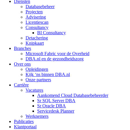
Diensten
Databasebeheer
Projecten
Advisering
Licentiescan
Consultancy
BI Consultancy
Detachering
Knipkaart
Branches
Microsoft Fabric voor de Overheid
DBA.nl en de gezondheidszorg
Over ons
Opleidingen
Kijk ‘ns binnen DBA.nl
Onze partners
Carrière
Vacatures
Aankomend Cloud Databasebeheerder
Sr SQL Server DBA
Sr Oracle DBA
Servicedesk Planner
Werknemers
Publicaties
Klantportaal