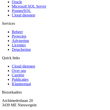
Oracle
Microsoft SQL Server
PostgreSQL
Cloud diensten
Services
Beheer
Projecten
Advisering
Licenties
Detachering
Quick links
Cloud diensten
Over ons
Carriére
Publicaties
Klantportaal
Bezoekadres
Archimedesbaan 20
3439 ME Nieuwegein