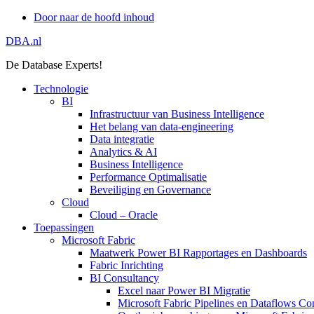
Door naar de hoofd inhoud
DBA.nl
De Database Experts!
Technologie
BI
Infrastructuur van Business Intelligence
Het belang van data-engineering
Data integratie
Analytics & AI
Business Intelligence
Performance Optimalisatie
Beveiliging en Governance
Cloud
Cloud – Oracle
Toepassingen
Microsoft Fabric
Maatwerk Power BI Rapportages en Dashboards
Fabric Inrichting
BI Consultancy
Excel naar Power BI Migratie
Microsoft Fabric Pipelines en Dataflows Co