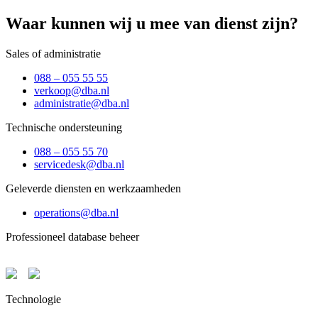
Waar kunnen wij u mee van dienst zijn?
Sales of administratie
088 – 055 55 55
verkoop@dba.nl
administratie@dba.nl
Technische ondersteuning
088 – 055 55 70
servicedesk@dba.nl
Geleverde diensten en werkzaamheden
operations@dba.nl
Professioneel database beheer
Technologie