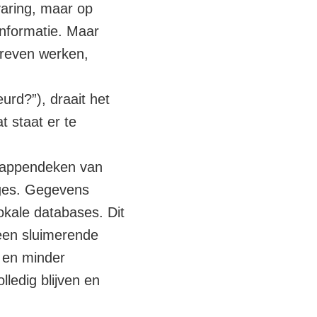
varing, maar op
informatie. Maar
edreven werken,
urd?”), draait het
t staat er te
n lappendeken van
ages. Gegevens
okale databases. Dit
 een sluimerende
r en minder
lledig blijven en