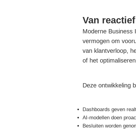
Van reactie
Moderne Business Int
vermogen om vooruit
van klantverloop, h
of het optimalisere
Deze ontwikkeling 
Dashboards geven realt
AI-modellen doen proact
Besluiten worden genom