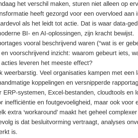
ndaag het verschil maken, sturen niet alleen op er
ransformatie heeft gezorgd voor een overvloed aan 
ardevol als het leidt tot actie. Dat is waar data-g
derne BI- en AI-oplossingen, zijn kracht bewijst.
ortages vooral beschrijvend waren (“wat is er gebe
en voorschrijvend inzicht: waarom gebeurt iets, wa
acties leveren het meeste effect?
tijk weerbarstig. Veel organisaties kampen met ee
handmatige koppelingen en versnipperde rapport
er ERP-systemen, Excel-bestanden, cloudtools en l
or inefficiëntie en foutgevoeligheid, maar ook voor
elk extra ‘workaround’ maakt het geheel complexe
olg is dat besluitvorming vertraagt, analyses onvo
rkt is.