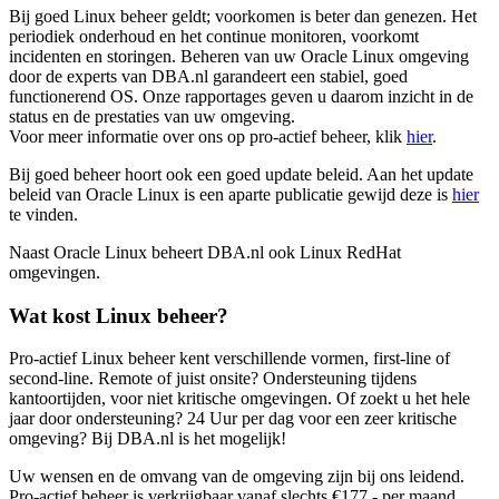
Bij goed Linux beheer geldt; voorkomen is beter dan genezen. Het
periodiek onderhoud en het continue monitoren, voorkomt
incidenten en storingen. Beheren van uw Oracle Linux omgeving
door de experts van DBA.nl garandeert een stabiel, goed
functionerend OS. Onze rapportages geven u daarom inzicht in de
status en de prestaties van uw omgeving.
Voor meer informatie over ons op pro-actief beheer, klik
hier
.
Bij goed beheer hoort ook een goed update beleid. Aan het update
beleid van Oracle Linux is een aparte publicatie gewijd deze is
hier
te vinden.
Naast Oracle Linux beheert DBA.nl ook Linux RedHat
omgevingen.
Wat kost Linux beheer?
Pro-actief Linux beheer kent verschillende vormen, first-line of
second-line. Remote of juist onsite? Ondersteuning tijdens
kantoortijden, voor niet kritische omgevingen. Of zoekt u het hele
jaar door ondersteuning? 24 Uur per dag voor een zeer kritische
omgeving? Bij DBA.nl is het mogelijk!
Uw wensen en de omvang van de omgeving zijn bij ons leidend.
Pro-actief beheer is verkrijgbaar vanaf slechts €177,- per maand.