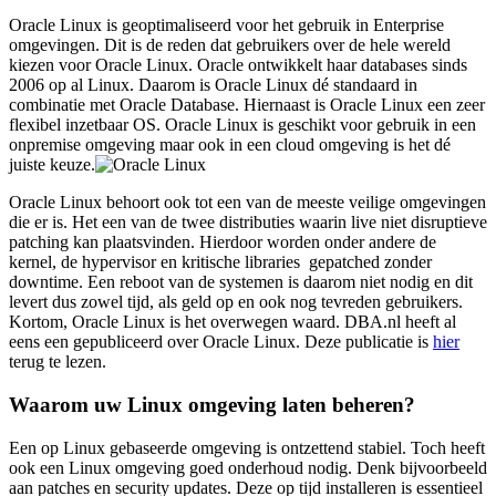
Oracle Linux is geoptimaliseerd voor het gebruik in Enterprise
omgevingen. Dit is de reden dat gebruikers over de hele wereld
kiezen voor Oracle Linux. Oracle ontwikkelt haar databases sinds
2006 op al Linux. Daarom is Oracle Linux dé standaard in
combinatie met Oracle Database. Hiernaast is Oracle Linux een zeer
flexibel inzetbaar OS. Oracle Linux is geschikt voor gebruik in een
onpremise omgeving maar ook in een cloud omgeving is het dé
juiste keuze.
Oracle Linux behoort ook tot een van de meeste veilige omgevingen
die er is. Het een van de twee distributies waarin live niet disruptieve
patching kan plaatsvinden. Hierdoor worden onder andere de
kernel, de hypervisor en kritische libraries gepatched zonder
downtime. Een reboot van de systemen is daarom niet nodig en dit
levert dus zowel tijd, als geld op en ook nog tevreden gebruikers.
Kortom, Oracle Linux is het overwegen waard. DBA.nl heeft al
eens een gepubliceerd over Oracle Linux. Deze publicatie is
hier
terug te lezen.
Waarom uw Linux omgeving laten beheren?
Een op Linux gebaseerde omgeving is ontzettend stabiel. Toch heeft
ook een Linux omgeving goed onderhoud nodig. Denk bijvoorbeeld
aan patches en security updates. Deze op tijd installeren is essentieel