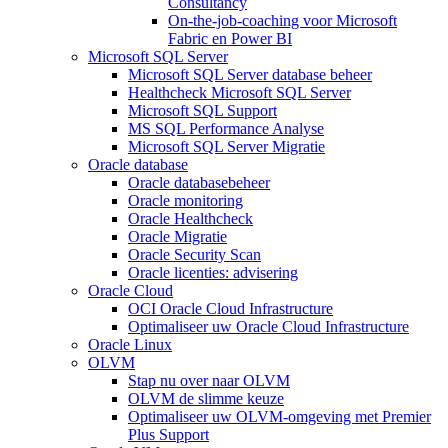
Consultancy
On-the-job-coaching voor Microsoft
Fabric en Power BI
Microsoft SQL Server
Microsoft SQL Server database beheer
Healthcheck Microsoft SQL Server
Microsoft SQL Support
MS SQL Performance Analyse
Microsoft SQL Server Migratie
Oracle database
Oracle databasebeheer
Oracle monitoring
Oracle Healthcheck
Oracle Migratie
Oracle Security Scan
Oracle licenties: advisering
Oracle Cloud
OCI Oracle Cloud Infrastructure
Optimaliseer uw Oracle Cloud Infrastructure
Oracle Linux
OLVM
Stap nu over naar OLVM
OLVM de slimme keuze
Optimaliseer uw OLVM-omgeving met Premier
Plus Support