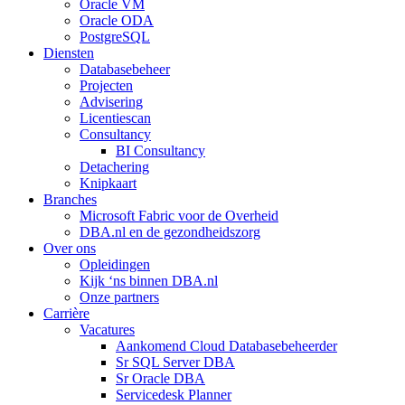
Oracle VM
Oracle ODA
PostgreSQL
Diensten
Databasebeheer
Projecten
Advisering
Licentiescan
Consultancy
BI Consultancy
Detachering
Knipkaart
Branches
Microsoft Fabric voor de Overheid
DBA.nl en de gezondheidszorg
Over ons
Opleidingen
Kijk ‘ns binnen DBA.nl
Onze partners
Carrière
Vacatures
Aankomend Cloud Databasebeheerder
Sr SQL Server DBA
Sr Oracle DBA
Servicedesk Planner