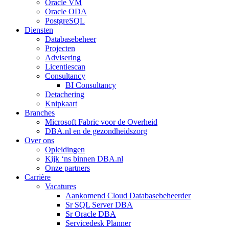
Oracle VM
Oracle ODA
PostgreSQL
Diensten
Databasebeheer
Projecten
Advisering
Licentiescan
Consultancy
BI Consultancy
Detachering
Knipkaart
Branches
Microsoft Fabric voor de Overheid
DBA.nl en de gezondheidszorg
Over ons
Opleidingen
Kijk ‘ns binnen DBA.nl
Onze partners
Carrière
Vacatures
Aankomend Cloud Databasebeheerder
Sr SQL Server DBA
Sr Oracle DBA
Servicedesk Planner