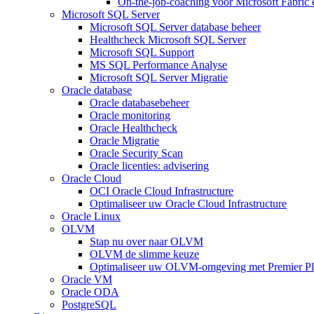
On-the-job-coaching voor Microsoft Fabric
Microsoft SQL Server
Microsoft SQL Server database beheer
Healthcheck Microsoft SQL Server
Microsoft SQL Support
MS SQL Performance Analyse
Microsoft SQL Server Migratie
Oracle database
Oracle databasebeheer
Oracle monitoring
Oracle Healthcheck
Oracle Migratie
Oracle Security Scan
Oracle licenties: advisering
Oracle Cloud
OCI Oracle Cloud Infrastructure
Optimaliseer uw Oracle Cloud Infrastructure
Oracle Linux
OLVM
Stap nu over naar OLVM
OLVM de slimme keuze
Optimaliseer uw OLVM-omgeving met Premier Pl
Oracle VM
Oracle ODA
PostgreSQL