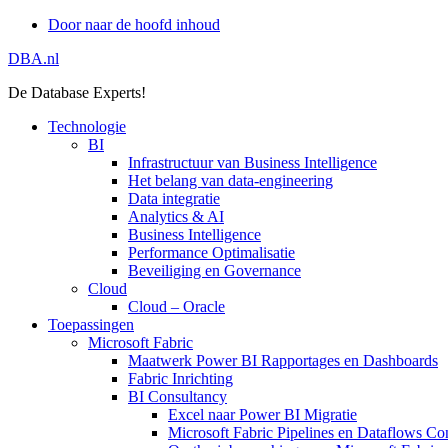
Door naar de hoofd inhoud
DBA.nl
De Database Experts!
Technologie
BI
Infrastructuur van Business Intelligence
Het belang van data-engineering
Data integratie
Analytics & AI
Business Intelligence
Performance Optimalisatie
Beveiliging en Governance
Cloud
Cloud – Oracle
Toepassingen
Microsoft Fabric
Maatwerk Power BI Rapportages en Dashboards
Fabric Inrichting
BI Consultancy
Excel naar Power BI Migratie
Microsoft Fabric Pipelines en Dataflows Co