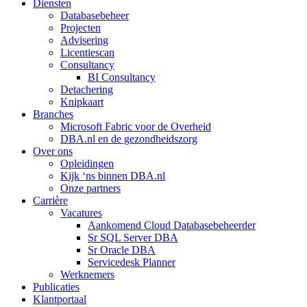
Diensten
Databasebeheer
Projecten
Advisering
Licentiescan
Consultancy
BI Consultancy
Detachering
Knipkaart
Branches
Microsoft Fabric voor de Overheid
DBA.nl en de gezondheidszorg
Over ons
Opleidingen
Kijk ‘ns binnen DBA.nl
Onze partners
Carrière
Vacatures
Aankomend Cloud Databasebeheerder
Sr SQL Server DBA
Sr Oracle DBA
Servicedesk Planner
Werknemers
Publicaties
Klantportaal