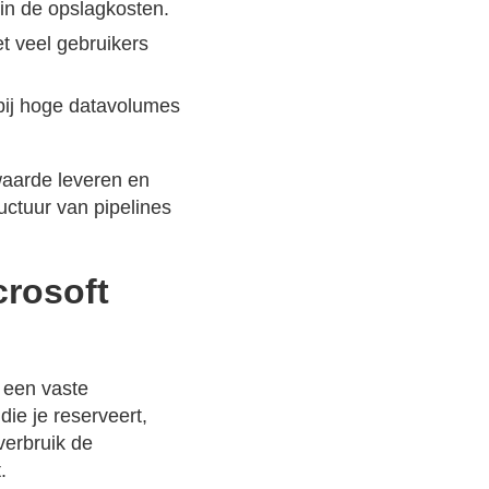
 in de opslagkosten.
t veel gebruikers
ij hoge datavolumes
waarde leveren en
uctuur van pipelines
crosoft
 een vaste
die je reserveert,
verbruik de
.