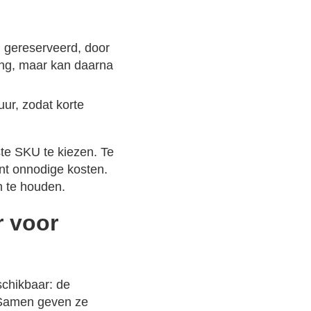
n gereserveerd, door
ting, maar kan daarna
ur, zodat korte
ste SKU te kiezen. Te
ent onnodige kosten.
n te houden.
r voor
schikbaar: de
 Samen geven ze