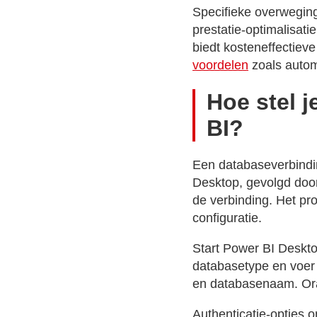
Specifieke overweging
prestatie-optimalisat
biedt kosteneffectiev
voordelen
zoals autom
Hoe stel 
BI?
Een databaseverbindin
Desktop, gevolgd door
de verbinding. Het pr
configuratie.
Start Power BI Desktop
databasetype en voer 
en databasenaam. Orac
Authenticatie-opties 