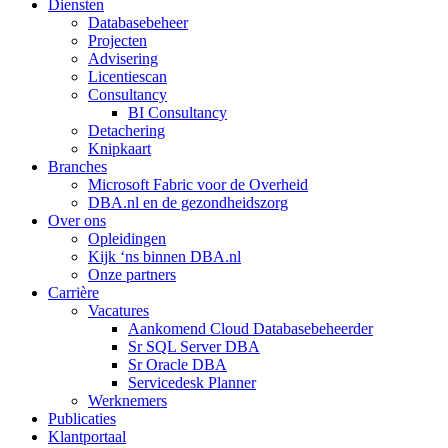
Diensten
Databasebeheer
Projecten
Advisering
Licentiescan
Consultancy
BI Consultancy
Detachering
Knipkaart
Branches
Microsoft Fabric voor de Overheid
DBA.nl en de gezondheidszorg
Over ons
Opleidingen
Kijk ‘ns binnen DBA.nl
Onze partners
Carrière
Vacatures
Aankomend Cloud Databasebeheerder
Sr SQL Server DBA
Sr Oracle DBA
Servicedesk Planner
Werknemers
Publicaties
Klantportaal