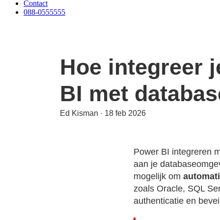
Contact
088-0555555
Hoe integreer 
BI met databa
Ed Kisman
·
18 feb 2026
Power BI integreren m
aan je databaseomgevi
mogelijk om
automat
zoals Oracle, SQL Ser
authenticatie en bevei