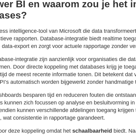
wer BI en waarom zou je het i
bases?
ss intelligence-tool van Microsoft die data transformeer
ieve rapporten. Database-integratie biedt realtime toega
 data-export en zorgt voor actuele rapportage zonder ver
base-integratie zijn aanzienlijk voor organisaties die d
men. Door directe koppeling met databases krijg je toega
ijd de meest recente informatie tonen. Dit betekent dat v
PI’s automatisch worden bijgewerkt zonder handmatige
hboards besparen tijd en reduceren fouten die ontstaan
 kunnen zich focussen op analyse en besluitvorming in 
ndien kunnen verschillende afdelingen toegang krijgen 
 wat consistentie in rapportage garandeert.
voor deze koppeling omdat het
schaalbaarheid
biedt. Na