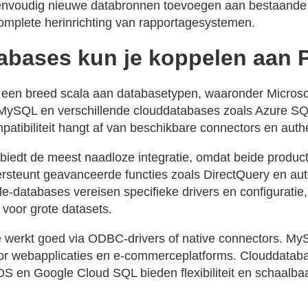
envoudig nieuwe databronnen toevoegen aan bestaande
mplete herinrichting van rapportagesystemen.
abases kun je koppelen aan 
 een breed scala aan databasetypen, waaronder Microso
MySQL en verschillende clouddatabases zoals Azure S
tibiliteit hangt af van beschikbare connectors en auth
biedt de meest naadloze integratie, omdat beide producte
rsteunt geavanceerde functies zoals DirectQuery en au
e-databases vereisen specifieke drivers en configuratie
 voor grote datasets.
 werkt goed via ODBC-drivers of native connectors. My
voor webapplicaties en e-commerceplatforms. Clouddata
 en Google Cloud SQL bieden flexibiliteit en schaalba