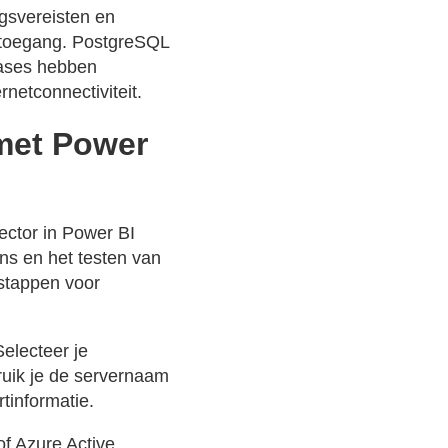
ngsvereisten en
ne toegang. PostgreSQL
bases hebben
netconnectiviteit.
 met Power
ector in Power BI
ns en het testen van
 stappen voor
electeer je
ruik je de servernaam
tinformatie.
of Azure Active