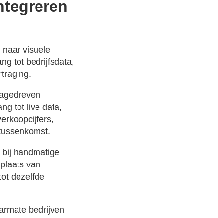
ntegreren
t naar visuele
ng tot bedrijfsdata,
traging.
atagedreven
ng tot live data,
erkoopcijfers,
 tussenkomst.
 bij handmatige
plaats van
tot dezelfde
armate bedrijven