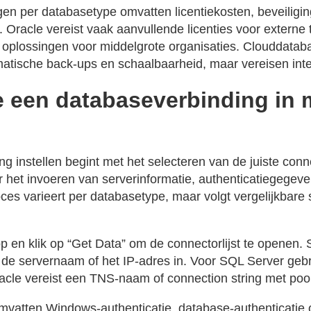
en per databasetype omvatten licentiekosten, beveiligi
ie. Oracle vereist vaak aanvullende licenties voor exter
e oplossingen voor middelgrote organisaties. Clouddata
atische back-ups en schaalbaarheid, maar vereisen inter
je een databaseverbinding in
g instellen begint met het selecteren van de juiste conn
 het invoeren van serverinformatie, authenticatiegegeve
oces varieert per databasetype, maar volgt vergelijkbare
 en klik op “Get Data” om de connectorlijst te openen. S
de servernaam of het IP-adres in. Voor SQL Server geb
le vereist een TNS-naam of connection string met poor
omvatten Windows-authenticatie, database-authenticatie 