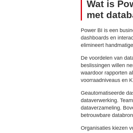
Wat is Po
met data
Power BI is een busine
dashboards en interact
elimineert handmatige
De voordelen van data
beslissingen willen ne
waardoor rapporten alt
voorraadniveaus en K
Geautomatiseerde das
dataverwerking. Teams
dataverzameling. Bove
betrouwbare databron,
Organisaties kiezen 