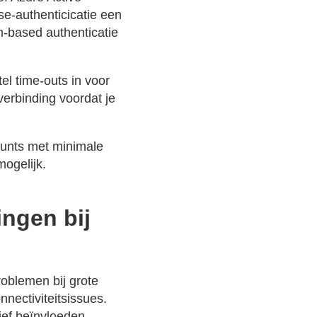
se-authenticicatie een
-based authenticatie
el time-outs in voor
verbinding voordat je
ounts met minimale
ogelijk.
ngen bij
roblemen bij grote
nectiviteitsissues.
ef beïnvloeden.