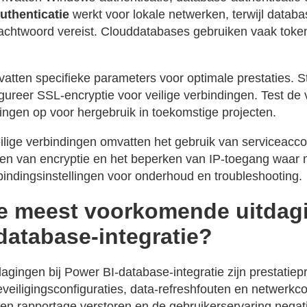
thenticatie
werkt voor lokale netwerken, terwijl databa
chtwoord vereist. Clouddatabases gebruiken vaak token
atten specifieke parameters voor optimale prestaties. St
gureer SSL-encryptie voor veilige verbindingen. Test de 
lingen op voor hergebruik in toekomstige projecten.
eilige verbindingen omvatten het gebruik van serviceacc
len van encryptie en het beperken van IP-toegang waar m
indingsinstellingen voor onderhoud en troubleshooting.
de meest voorkomende uitdagi
database-integratie?
gingen bij Power BI-database-integratie zijn prestatiep
eiligingsconfiguraties, data-refreshfouten en netwerkcon
n rapportage verstoren en de gebruikerservaring negati