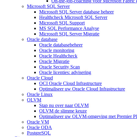
On-the-job-coaching voor Microsoft Fabric
Microsoft SQL Server
Microsoft SQL Server database beheer
Healthcheck Microsoft SQL Server
Microsoft SQL Support
MS SQL Performance Analyse
Microsoft SQL Server Migratie
Oracle database
Oracle databasebeheer
Oracle monitoring
Oracle Healthcheck
Oracle Migratie
Oracle Security Scan
Oracle licenties: advisering
Oracle Cloud
OCI Oracle Cloud Infrastructure
Optimaliseer uw Oracle Cloud Infrastructure
Oracle Linux
OLVM
Stap nu over naar OLVM
OLVM de slimme keuze
Optimaliseer uw OLVM-omgeving met Premier Pl
Oracle VM
Oracle ODA
PostgreSQL