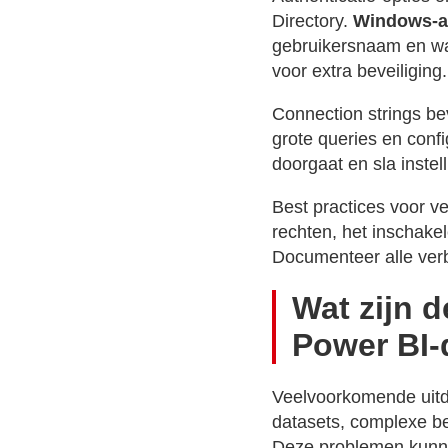
Directory.
Windows-au
gebruikersnaam en wa
voor extra beveiliging.
Connection strings bev
grote queries en confi
doorgaat en sla instel
Best practices voor v
rechten, het inschake
Documenteer alle verb
Wat zijn 
Power BI-
Veelvoorkomende uitda
datasets, complexe bev
Deze problemen kunne