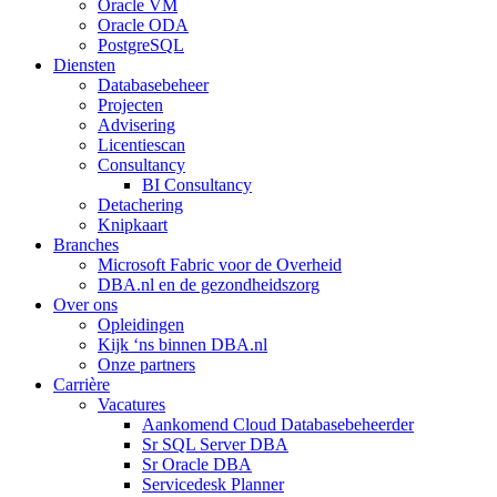
Oracle VM
Oracle ODA
PostgreSQL
Diensten
Databasebeheer
Projecten
Advisering
Licentiescan
Consultancy
BI Consultancy
Detachering
Knipkaart
Branches
Microsoft Fabric voor de Overheid
DBA.nl en de gezondheidszorg
Over ons
Opleidingen
Kijk ‘ns binnen DBA.nl
Onze partners
Carrière
Vacatures
Aankomend Cloud Databasebeheerder
Sr SQL Server DBA
Sr Oracle DBA
Servicedesk Planner