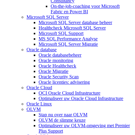
Consultancy
On-the-job-coaching voor Microsoft
Fabric en Power BI
Microsoft SQL Server
Microsoft SQL Server database beheer
Healthcheck Microsoft SQL Server
Microsoft SQL Support
MS SQL Performance Analyse
Microsoft SQL Server Migratie
Oracle database
Oracle databasebeheer
Oracle monitoring
Oracle Healthcheck
Oracle Migratie
Oracle Security Scan
Oracle licenties: advisering
Oracle Cloud
OCI Oracle Cloud Infrastructure
Optimaliseer uw Oracle Cloud Infrastructure
Oracle Linux
OLVM
Stap nu over naar OLVM
OLVM de slimme keuze
Optimaliseer uw OLVM-omgeving met Premier
Plus Support