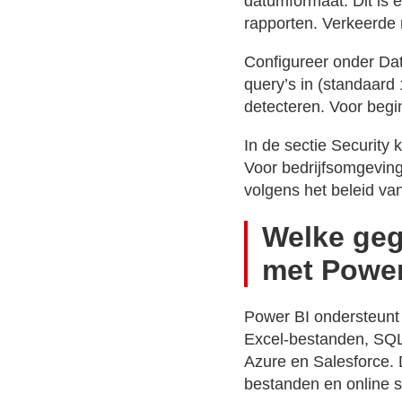
datumformaat. Dit is e
rapporten. Verkeerde 
Configureer onder Dat
query’s in (standaard
detecteren. Voor begin
In de sectie Security
Voor bedrijfsomgevinge
volgens het beleid van
Welke geg
met Power
Power BI ondersteunt
Excel-bestanden, SQL 
Azure en Salesforce.
bestanden en online s