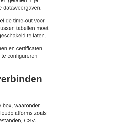
n getallen in je
nde dataweergaven.
el de time-out voor
tussen tabellen moet
geschakeld te laten.
en en certificaten.
n te configureren
verbinden
e box, waaronder
loudplatforms zoals
bestanden, CSV-