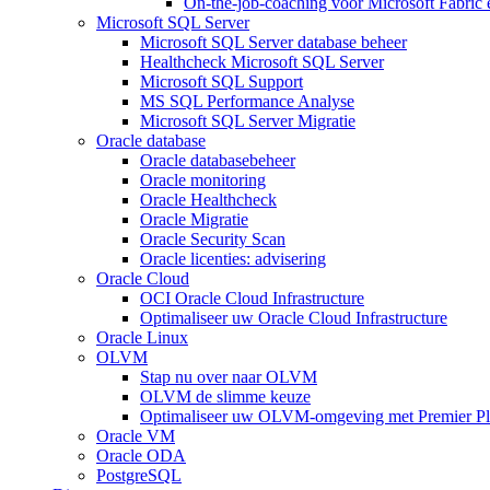
On-the-job-coaching voor Microsoft Fabric
Microsoft SQL Server
Microsoft SQL Server database beheer
Healthcheck Microsoft SQL Server
Microsoft SQL Support
MS SQL Performance Analyse
Microsoft SQL Server Migratie
Oracle database
Oracle databasebeheer
Oracle monitoring
Oracle Healthcheck
Oracle Migratie
Oracle Security Scan
Oracle licenties: advisering
Oracle Cloud
OCI Oracle Cloud Infrastructure
Optimaliseer uw Oracle Cloud Infrastructure
Oracle Linux
OLVM
Stap nu over naar OLVM
OLVM de slimme keuze
Optimaliseer uw OLVM-omgeving met Premier Pl
Oracle VM
Oracle ODA
PostgreSQL