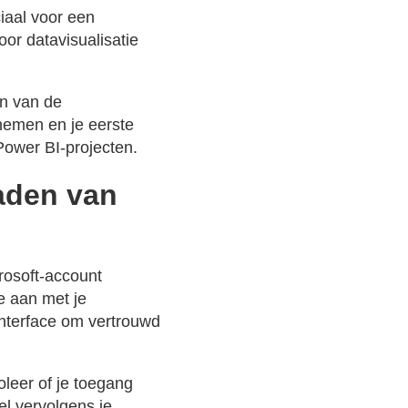
ciaal voor een
oor datavisualisatie
en van de
 nemen en je eerste
Power BI-projecten.
aden van
rosoft-account
e aan met je
interface om vertrouwd
oleer of je toegang
el vervolgens je