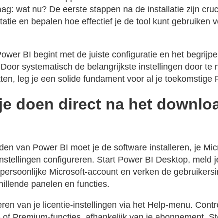
ag: wat nu? De eerste stappen na de installatie zijn cru
tie en bepalen hoe effectief je de tool kunt gebruiken v
ower BI begint met de juiste configuratie en het begrijp
. Door systematisch de belangrijkste instellingen door te
ten, leg je een solide fundament voor al je toekomstige 
je doen direct na het downlo
?
den van Power BI moet je de software installeren, je Mic
nstellingen configureren. Start Power BI Desktop, meld j
 persoonlijke Microsoft-account en verken de gebruikers
hillende panelen en functies.
ren van je licentie-instellingen via het Help-menu. Contr
- of Premium-functies, afhankelijk van je abonnement. St