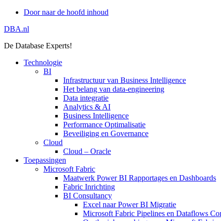
Door naar de hoofd inhoud
DBA.nl
De Database Experts!
Technologie
BI
Infrastructuur van Business Intelligence
Het belang van data-engineering
Data integratie
Analytics & AI
Business Intelligence
Performance Optimalisatie
Beveiliging en Governance
Cloud
Cloud – Oracle
Toepassingen
Microsoft Fabric
Maatwerk Power BI Rapportages en Dashboards
Fabric Inrichting
BI Consultancy
Excel naar Power BI Migratie
Microsoft Fabric Pipelines en Dataflows Co