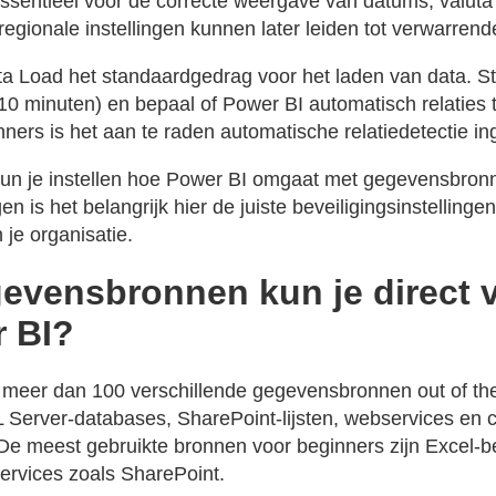
ssentieel voor de correcte weergave van datums, valuta e
regionale instellingen kunnen later leiden tot verwarre
a Load het standaardgedrag voor het laden van data. St
 10 minuten) en bepaal of Power BI automatisch relaties 
ners is het aan te raden automatische relatiedetectie in
 kun je instellen hoe Power BI omgaat met gegevensbronn
n is het belangrijk hier de juiste beveiligingsinstellinge
 je organisatie.
evensbronnen kun je direct 
 BI?
 meer dan 100 verschillende gegevensbronnen out of th
Server-databases, SharePoint-lijsten, webservices en c
 De meest gebruikte bronnen voor beginners zijn Excel-
ervices zoals SharePoint.