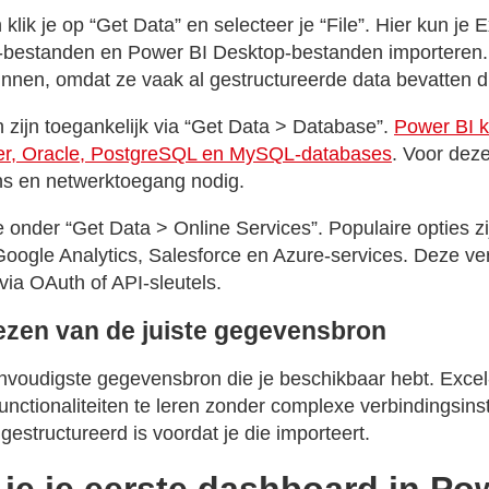
klik je op “Get Data” en selecteer je “File”. Hier kun j
estanden en Power BI Desktop-bestanden importeren. 
nnen, omdat ze vaak al gestructureerde data bevatten die
zijn toegankelijk via “Get Data > Database”.
Power BI k
r, Oracle, PostgreSQL en MySQL-databases
. Voor dez
ns en netwerktoegang nodig.
e onder “Get Data > Online Services”. Populaire opties z
oogle Analytics, Salesforce en Azure-services. Deze ve
via OAuth of API-sleutels.
iezen van de juiste gegevensbron
envoudigste gegevensbron die je beschikbaar hebt. Excel
nctionaliteiten te leren zonder complexe verbindingsinst
gestructureerd is voordat je die importeert.