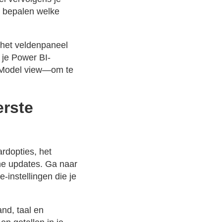
je bepalen welke
 het veldenpaneel
 je Power BI-
n Model view—om te
erste
ardopties, het
che updates. Ga naar
-instellingen die je
and, taal en