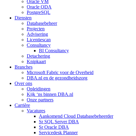
Oracle VM
Oracle ODA
PostgreSQL
Diensten
Databasebeheer
Projecten
Advisering
Licentiescan
Consultancy
BI Consultancy
Detachering
Knipkaart
Branches
Microsoft Fabric voor de Overheid
DBA.nl en de gezondheidszorg
Over ons
Opleidingen
Kijk ‘ns binnen DBA.nl
Onze partners
Carrière
Vacatures
Aankomend Cloud Databasebeheerder
Sr SQL Server DBA
Sr Oracle DBA
Servicedesk Planner