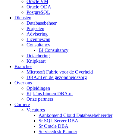
Oracle VM
Oracle ODA
PostgreSQL
Diensten
Databasebeheer
Projecten
Advisering
Licentiescan
Consultancy
BI Consultancy
Detachering
Knipkaart
Branches
Microsoft Fabric voor de Overheid
DBA.nl en de gezondheidszorg
Over ons
Opleidingen
Kijk ‘ns binnen DBA.nl
Onze partners
Carrière
Vacatures
Aankomend Cloud Databasebeheerder
Sr SQL Server DBA
Sr Oracle DBA
Servicedesk Planner