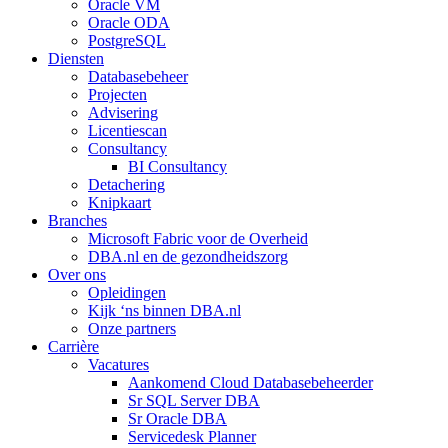
Oracle VM
Oracle ODA
PostgreSQL
Diensten
Databasebeheer
Projecten
Advisering
Licentiescan
Consultancy
BI Consultancy
Detachering
Knipkaart
Branches
Microsoft Fabric voor de Overheid
DBA.nl en de gezondheidszorg
Over ons
Opleidingen
Kijk ‘ns binnen DBA.nl
Onze partners
Carrière
Vacatures
Aankomend Cloud Databasebeheerder
Sr SQL Server DBA
Sr Oracle DBA
Servicedesk Planner