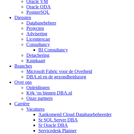
Oracle VM
Oracle ODA
PostgreSQL
Diensten
Databasebeheer
Projecten
Advisering
Licentiescan
Consultancy
BI Consultancy
Detachering
Knipkaart
Branches
Microsoft Fabric voor de Overheid
DBA.nl en de gezondheidszorg
Over ons
Opleidingen
Kijk ‘ns binnen DBA.nl
Onze partners
Carrière
Vacatures
Aankomend Cloud Databasebeheerder
Sr SQL Server DBA
Sr Oracle DBA
Servicedesk Planner