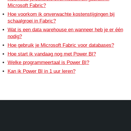
Microsoft Fabric?
Hoe voorkom ik onverwachte kostenstijgingen bij
schaalgroei in Fabric?
Wat is een data warehouse en wanneer heb je er één
nodig?
Hoe gebruik je Microsoft Fabric voor databases?
Hoe start ik vandaag nog met Power BI?
Welke programmeertaal is Power BI?
Kan ik Power BI in 1 uur leren?