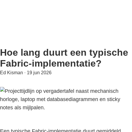
Door
naar
de
hoofd
inhoud
Hoe lang duurt een typische
Fabric-implementatie?
Ed Kisman
·
19 jun 2026
Een typische Fabric-implementatie duurt gemiddeld