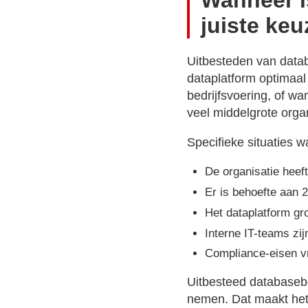
Wanneer i
juiste keu
Uitbesteden van datab
dataplatform optimaal 
bedrijfsvoering, of wa
veel middelgrote organ
Specifieke situaties w
De organisatie heef
Er is behoefte aan 2
Het dataplatform gr
Interne IT-teams zij
Compliance-eisen v
Uitbesteed databasebe
nemen. Dat maakt het 