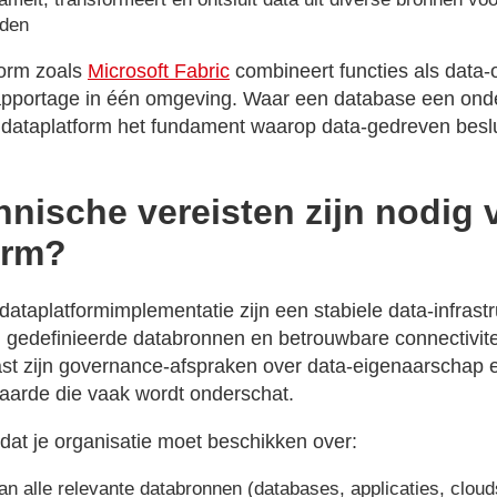
nden
orm zoals
Microsoft Fabric
combineert functies als data-o
apportage in één omgeving. Waar een database een onder
 dataplatform het fundament waarop data-gedreven besl
hnische vereisten zijn nodig 
orm?
dataplatformimplementatie zijn een stabiele data-infrast
, gedefinieerde databronnen en betrouwbare connectivit
st zijn governance-afspraken over data-eigenaarschap e
aarde die vaak wordt onderschat.
 dat je organisatie moet beschikken over:
an alle relevante databronnen (databases, applicaties, clou