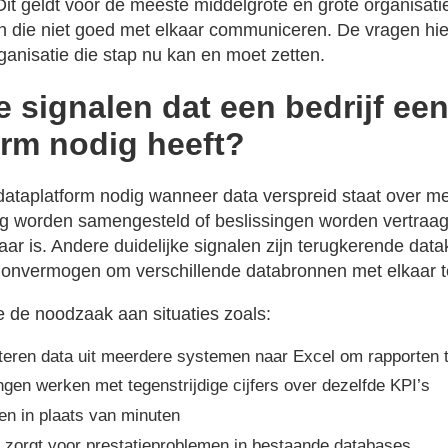
 Dit geldt voor de meeste middelgrote en grote organisat
 die niet goed met elkaar communiceren. De vragen hie
ganisatie die stap nu kan en moet zetten.
e signalen dat een bedrijf ee
orm nodig heeft?
 dataplatform nodig wanneer data verspreid staat over 
g worden samengesteld of beslissingen worden vertraag
aar is. Andere duidelijke signalen zijn terugkerende dat
t onvermogen om verschillende databronnen met elkaar 
je de noodzaak aan situaties zoals:
eren data uit meerdere systemen naar Excel om rapporten 
ngen werken met tegenstrijdige cijfers over dezelfde KPI’s
n in plaats van minuten
 zorgt voor prestatieproblemen in bestaande databases