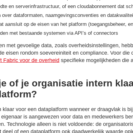
te en serverinfrastructuur, of een cloudabonnement dat sch
n over dataformaten, naamgevingsconventies en datakwalitei
at aansluit op de eisen van het platform (toegangsbeheer, en
eden met bestaande systemen via API’s of connectors
en met gevoelige data, zoals overheidsinstellingen, heb
 eisen rondom soevereiniteit en compliance. Voor die c
t Fabric voor de overheid
specifieke mogelijkheden die a
e of je organisatie intern klaa
latform?
rn klaar voor een dataplatform wanneer er draagvlak is b
e eigenaar is aangewezen voor data en medewerkers bere
. Technologie alleen is niet voldoende: de organisator
t deel of een dataplatform ook daadwerkelijk waarde opl