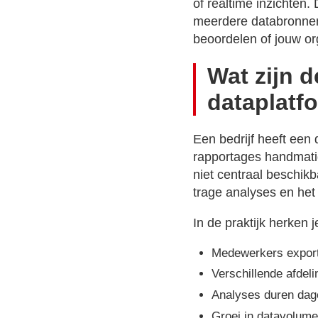
of realtime inzichten.
meerdere databronnen
beoordelen of jouw or
Wat zijn d
dataplatf
Een bedrijf heeft een
rapportages handmati
niet centraal beschikb
trage analyses en he
In de praktijk herken 
Medewerkers export
Verschillende afdeli
Analyses duren dage
Groei in datavolume