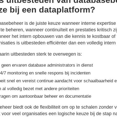
s uitbesteden van databaseb
ze bij een dataplatform?
asebeheer is de juiste keuze wanneer interne expertise
te beheren, wanneer continuïteit en prestaties kritisch zi
nneer het intern opbouwen van die kennis te kostbaar of t
isaties is uitbesteden efficiënter dan een volledig inte
aarin uitbesteden sterk te overwegen is:
t geen ervaren database administrators in dienst
4/7 monitoring en snelle respons bij incidenten
oeit snel en vereist continue aandacht voor schaalbaarheid e
n al volledig bezet met andere prioriteiten
ragen om aantoonbaar beheer en documentatie
heer biedt ook de flexibiliteit om op te schalen zonder 
voor veel organisaties een logische keuze bij de stap 