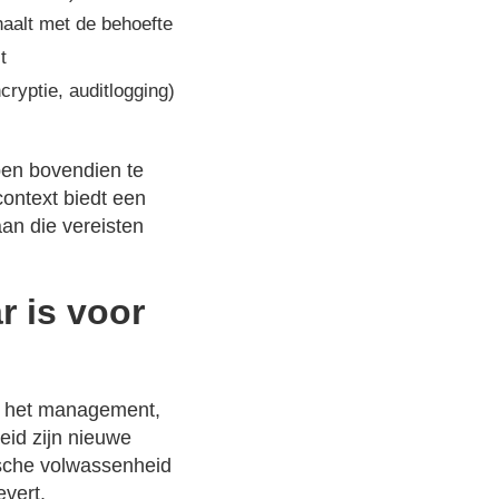
aalt met de behoefte
t
cryptie, auditlogging)
ben bovendien te
ontext biedt een
an die vereisten
r is voor
ij het management,
id zijn nieuwe
ische volwassenheid
evert.