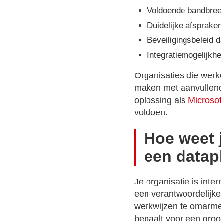
Voldoende bandbreed
Duidelijke afsprake
Beveiligingsbeleid d
Integratiemogelijkh
Organisaties die werk
maken met aanvullende
oplossing als
Microsof
voldoen.
Hoe weet j
een datap
Je organisatie is inte
een verantwoordelijk
werkwijzen te omarmen
bepaalt voor een groo