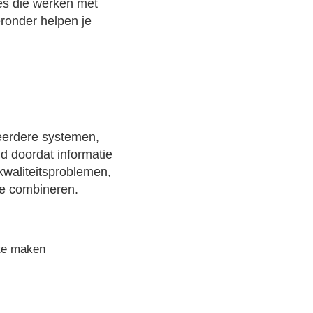
ies die werken met
ronder helpen je
n
meerdere systemen,
d doordat informatie
akwaliteitsproblemen,
te combineren.
te maken