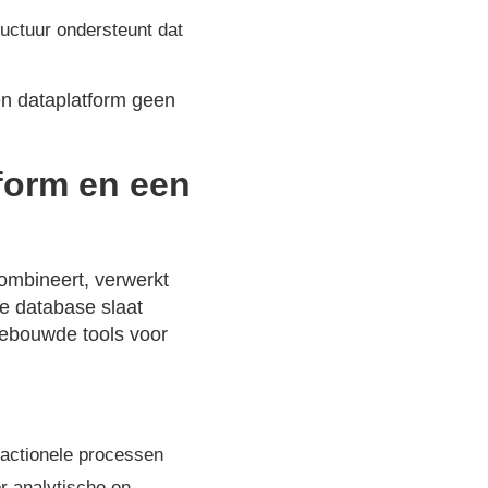
ructuur ondersteunt dat
en dataplatform geen
tform en een
ombineert, verwerkt
e database slaat
gebouwde tools voor
actionele processen
r analytische en