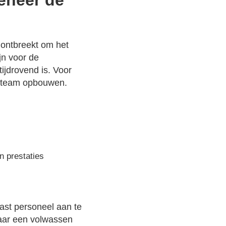
eheer de
 ontbreekt om het
jn voor de
ijdrovend is. Voor
rn team opbouwen.
n prestaties
vast personeel aan te
naar een volwassen