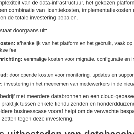
plexiteit van de data-infrastructuur, het gekozen platfo
en combinatie van licentiekosten, implementatiekosten
n de totale investering bepalen.
staat doorgaans uit:
kosten:
afhankelijk van het platform en het gebruik, vaak op 
kse fee
nrichting:
eenmalige kosten voor migratie, configuratie en i
ud:
doorlopende kosten voor monitoring, updates en suppor
e:
investering in het meenemen van medewerkers in de nieu
bedrijf met meerdere databronnen en een cloud-gebasee
e praktijk tussen enkele tienduizenden en honderdduizend
eldere businesscase vooraf helpt om de verwachte besp
te zetten tegen deze investering.