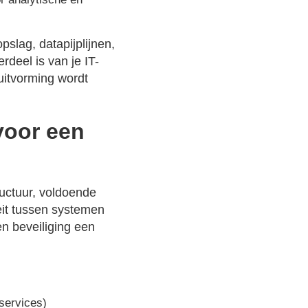
pslag, datapijplijnen,
deel is van je IT-
uitvorming wordt
voor een
ructuur, voldoende
eit tussen systemen
n beveiliging een
dservices)