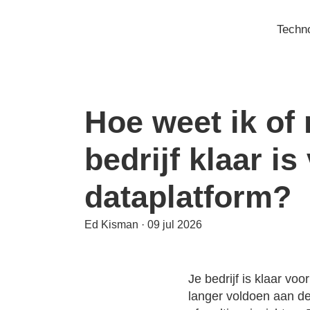
Door
naar
Techno
de
hoofd
inhoud
Hoe weet ik of 
bedrijf klaar is
dataplatform?
Ed Kisman
·
09 jul 2026
Je bedrijf is klaar v
langer voldoen aan d