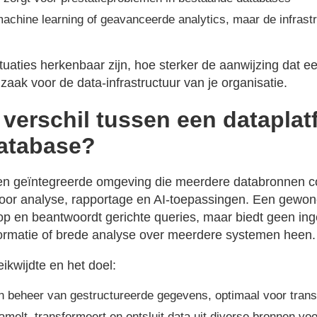
machine learning of geavanceerde analytics, maar de infrast
uaties herkenbaar zijn, hoe sterker de aanwijzing dat e
aak voor de data-infrastructuur van je organisatie.
 verschil tussen een datapla
atabase?
een geïntegreerde omgeving die meerdere databronnen c
voor analyse, rapportage en AI-toepassingen. Een gewon
op en beantwoordt gerichte queries, maar biedt geen in
sformatie of brede analyse over meerdere systemen heen.
reikwijdte en het doel:
 beheer van gestructureerde gegevens, optimaal voor trans
melt, transformeert en ontsluit data uit diverse bronnen voo