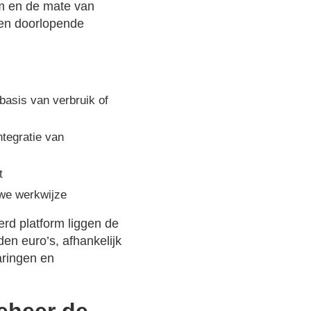
rm en de mate van
 en doorlopende
basis van verbruik of
ntegratie van
t
we werkwijze
rd platform liggen de
en euro’s, afhankelijk
aringen en