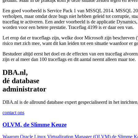
gedaan. Maar in de praktijk kom je deze situatie zelden tegen en leve
Een goed voorbeeld is Service Pack 1 van MSSQL 2014. MSSQL 2014 h
verholpen, maar omdat deze bugs niet hebben geleid tot corruptie, s
traceflag te activeren. Een ander voorbeeld is de applicatie Dynamics
worden voor een betere prestatie. Traceflag 4199 is er daar een van.
Let erop dat er traceflags zijn, welke door Microsoft zijn beschrev
risico met zich mee, want dit kan leiden tot een situatie waardoor 
Bestudeer altijd eerst het doel en de effecten van een traceflag alvo
zijn er al meer dan 100 traceflags en dit aantal neemt alleen maar toe.
DBA.nl,
dé database
administrator
DBA.nl is de allround database expert gespecialiseerd in het inric
contact ons
OLVM, de Slimme Keuze
Waarom Oracle Linux Virtualization Manager (OLVM) de Slimme Keuze