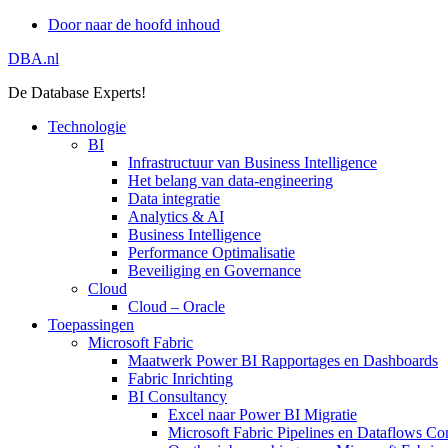
Door naar de hoofd inhoud
DBA.nl
De Database Experts!
Technologie
BI
Infrastructuur van Business Intelligence
Het belang van data-engineering
Data integratie
Analytics & AI
Business Intelligence
Performance Optimalisatie
Beveiliging en Governance
Cloud
Cloud – Oracle
Toepassingen
Microsoft Fabric
Maatwerk Power BI Rapportages en Dashboards
Fabric Inrichting
BI Consultancy
Excel naar Power BI Migratie
Microsoft Fabric Pipelines en Dataflows Co