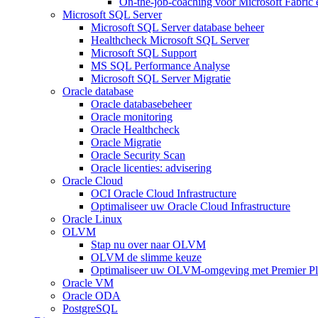
On-the-job-coaching voor Microsoft Fabric
Microsoft SQL Server
Microsoft SQL Server database beheer
Healthcheck Microsoft SQL Server
Microsoft SQL Support
MS SQL Performance Analyse
Microsoft SQL Server Migratie
Oracle database
Oracle databasebeheer
Oracle monitoring
Oracle Healthcheck
Oracle Migratie
Oracle Security Scan
Oracle licenties: advisering
Oracle Cloud
OCI Oracle Cloud Infrastructure
Optimaliseer uw Oracle Cloud Infrastructure
Oracle Linux
OLVM
Stap nu over naar OLVM
OLVM de slimme keuze
Optimaliseer uw OLVM-omgeving met Premier Pl
Oracle VM
Oracle ODA
PostgreSQL