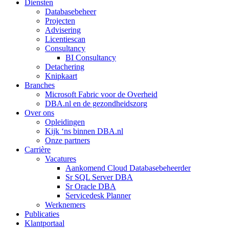
Diensten
Databasebeheer
Projecten
Advisering
Licentiescan
Consultancy
BI Consultancy
Detachering
Knipkaart
Branches
Microsoft Fabric voor de Overheid
DBA.nl en de gezondheidszorg
Over ons
Opleidingen
Kijk ‘ns binnen DBA.nl
Onze partners
Carrière
Vacatures
Aankomend Cloud Databasebeheerder
Sr SQL Server DBA
Sr Oracle DBA
Servicedesk Planner
Werknemers
Publicaties
Klantportaal