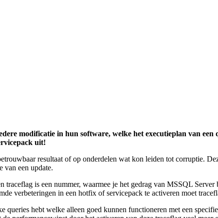
dere modificatie in hun software, welke het executieplan van een 
ervicepack uit!
betrouwbaar resultaat of op onderdelen wat kon leiden tot corruptie. De
ie van een update.
Een traceflag is een nummer, waarmee je het gedrag van MSSQL Server b
de verbeteringen in een hotfix of servicepack te activeren moet trace
ke queries hebt welke alleen goed kunnen functioneren met een specifiek