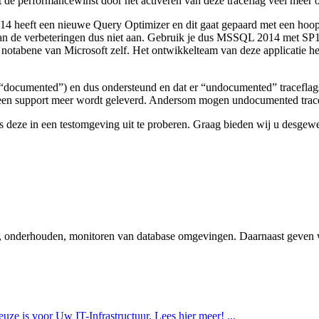
rt de performancewinst door het activeren van deze traceflag veel meer
eeft een nieuwe Query Optimizer en dit gaat gepaard met een hoop f
taan de verbeteringen dus niet aan. Gebruik je dus MSSQL 2014 met SP
, notabene van Microsoft zelf. Het ontwikkelteam van deze applicatie he
en (“documented”) en dus ondersteund en dat er “undocumented” tracefla
er geen support meer wordt geleverd. Andersom mogen undocumented trac
rens deze in een testomgeving uit te proberen. Graag bieden wij u desge
hten, onderhouden, monitoren van database omgevingen. Daarnaast geve
 is voor Uw IT-Infrastructuur. Lees hier meer! ...