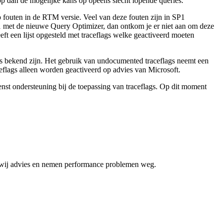
 op dan de mogelijke kans op opeens slecht lopende queries.
outen in de RTM versie. Veel van deze fouten zijn in SP1
1 met de nieuwe Query Optimizer, dan ontkom je er niet aan om deze
eft een lijst opgesteld met traceflags welke geactiveerd moeten
gs bekend zijn. Het gebruik van undocumented traceflags neemt een
eflags alleen worden geactiveerd op advies van Microsoft.
wenst ondersteuning bij de toepassing van traceflags. Op dit moment
n wij advies en nemen performance problemen weg.