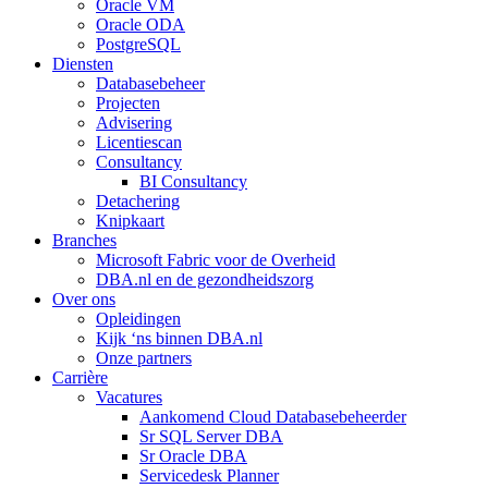
Oracle VM
Oracle ODA
PostgreSQL
Diensten
Databasebeheer
Projecten
Advisering
Licentiescan
Consultancy
BI Consultancy
Detachering
Knipkaart
Branches
Microsoft Fabric voor de Overheid
DBA.nl en de gezondheidszorg
Over ons
Opleidingen
Kijk ‘ns binnen DBA.nl
Onze partners
Carrière
Vacatures
Aankomend Cloud Databasebeheerder
Sr SQL Server DBA
Sr Oracle DBA
Servicedesk Planner