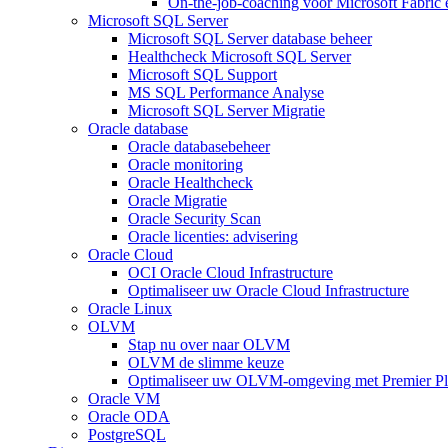
On-the-job-coaching voor Microsoft Fabric
Microsoft SQL Server
Microsoft SQL Server database beheer
Healthcheck Microsoft SQL Server
Microsoft SQL Support
MS SQL Performance Analyse
Microsoft SQL Server Migratie
Oracle database
Oracle databasebeheer
Oracle monitoring
Oracle Healthcheck
Oracle Migratie
Oracle Security Scan
Oracle licenties: advisering
Oracle Cloud
OCI Oracle Cloud Infrastructure
Optimaliseer uw Oracle Cloud Infrastructure
Oracle Linux
OLVM
Stap nu over naar OLVM
OLVM de slimme keuze
Optimaliseer uw OLVM-omgeving met Premier Pl
Oracle VM
Oracle ODA
PostgreSQL