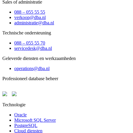
Sales of administratie
088 – 055 55 55
verkoop@dba.nl
administratie@dba.nl
Technische ondersteuning
088 – 055 55 70
servicedesk@dba.nl
Geleverde diensten en werkzaamheden
operations@dba.nl
Professioneel database beheer
Technologie
Oracle
Microsoft SQL Server
PostgreSQL
Cloud diensten