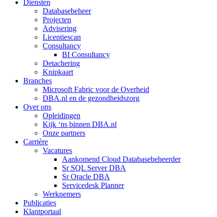
Diensten
Databasebeheer
Projecten
Advisering
Licentiescan
Consultancy
BI Consultancy
Detachering
Knipkaart
Branches
Microsoft Fabric voor de Overheid
DBA.nl en de gezondheidszorg
Over ons
Opleidingen
Kijk ‘ns binnen DBA.nl
Onze partners
Carrière
Vacatures
Aankomend Cloud Databasebeheerder
Sr SQL Server DBA
Sr Oracle DBA
Servicedesk Planner
Werknemers
Publicaties
Klantportaal