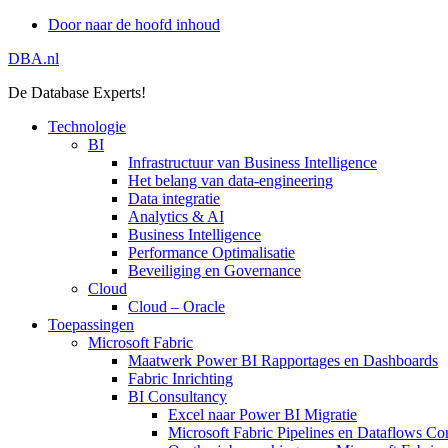
Door naar de hoofd inhoud
DBA.nl
De Database Experts!
Technologie
BI
Infrastructuur van Business Intelligence
Het belang van data-engineering
Data integratie
Analytics & AI
Business Intelligence
Performance Optimalisatie
Beveiliging en Governance
Cloud
Cloud – Oracle
Toepassingen
Microsoft Fabric
Maatwerk Power BI Rapportages en Dashboards
Fabric Inrichting
BI Consultancy
Excel naar Power BI Migratie
Microsoft Fabric Pipelines en Dataflows Co