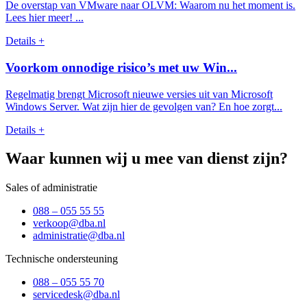
De overstap van VMware naar OLVM: Waarom nu het moment is.
Lees hier meer! ...
Details +
Voorkom onnodige risico’s met uw Win...
Regelmatig brengt Microsoft nieuwe versies uit van Microsoft
Windows Server. Wat zijn hier de gevolgen van? En hoe zorgt...
Details +
Waar kunnen wij u mee van dienst zijn?
Sales of administratie
088 – 055 55 55
verkoop@dba.nl
administratie@dba.nl
Technische ondersteuning
088 – 055 55 70
servicedesk@dba.nl