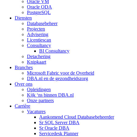
Oracle VM
Oracle ODA
PostgreSQL
Diensten
Databasebeheer
Projecten
Advisering
Licentiescan
Consultancy
BI Consultancy
Detachering
Knipkaart
Branches
Microsoft Fabric voor de Overheid
DBA.nl en de gezondheidszorg
Over ons
Opleidingen
Kijk ‘ns binnen DBA.nl
Onze partners
Carrière
Vacatures
Aankomend Cloud Databasebeheerder
Sr SQL Server DBA
Sr Oracle DBA
Servicedesk Planner