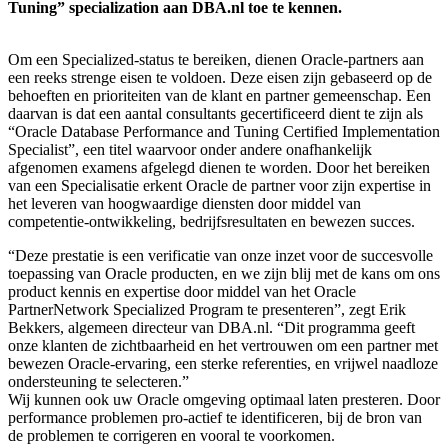
Tuning” specialization aan DBA.nl toe te kennen.
Om een Specialized-status te bereiken, dienen Oracle-partners aan
een reeks strenge eisen te voldoen. Deze eisen zijn gebaseerd op de
behoeften en prioriteiten van de klant en partner gemeenschap. Een
daarvan is dat een aantal consultants gecertificeerd dient te zijn als
“Oracle Database Performance and Tuning Certified Implementation
Specialist”, een titel waarvoor onder andere onafhankelijk
afgenomen examens afgelegd dienen te worden. Door het bereiken
van een Specialisatie erkent Oracle de partner voor zijn expertise in
het leveren van hoogwaardige diensten door middel van
competentie-ontwikkeling, bedrijfsresultaten en bewezen succes.
“Deze prestatie is een verificatie van onze inzet voor de succesvolle
toepassing van Oracle producten, en we zijn blij met de kans om ons
product kennis en expertise door middel van het Oracle
PartnerNetwork Specialized Program te presenteren”, zegt Erik
Bekkers, algemeen directeur van DBA.nl. “Dit programma geeft
onze klanten de zichtbaarheid en het vertrouwen om een partner met
bewezen Oracle-ervaring, een sterke referenties, en vrijwel naadloze
ondersteuning te selecteren.”
Wij kunnen ook uw Oracle omgeving optimaal laten presteren. Door
performance problemen pro-actief te identificeren, bij de bron van
de problemen te corrigeren en vooral te voorkomen.